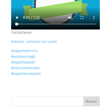
Contáctanos
Solicitar contacto con Lanet
#soportetecnico
#outsourcingti
#soporteaspel
#solucionesnube
#soportecomputo