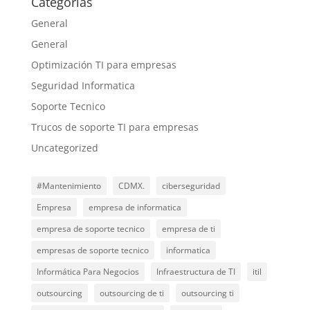
Categorías
General
General
Optimización TI para empresas
Seguridad Informatica
Soporte Tecnico
Trucos de soporte TI para empresas
Uncategorized
#Mantenimiento
CDMX.
ciberseguridad
Empresa
empresa de informatica
empresa de soporte tecnico
empresa de ti
empresas de soporte tecnico
informatica
Informática Para Negocios
Infraestructura de TI
itil
outsourcing
outsourcing de ti
outsourcing ti