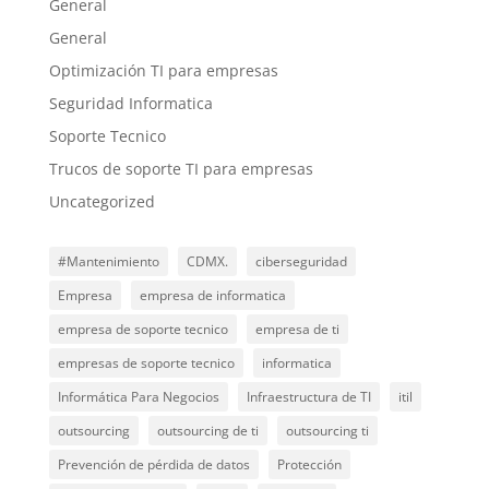
General
General
Optimización TI para empresas
Seguridad Informatica
Soporte Tecnico
Trucos de soporte TI para empresas
Uncategorized
#Mantenimiento
CDMX.
ciberseguridad
Empresa
empresa de informatica
empresa de soporte tecnico
empresa de ti
empresas de soporte tecnico
informatica
Informática Para Negocios
Infraestructura de TI
itil
outsourcing
outsourcing de ti
outsourcing ti
Prevención de pérdida de datos
Protección