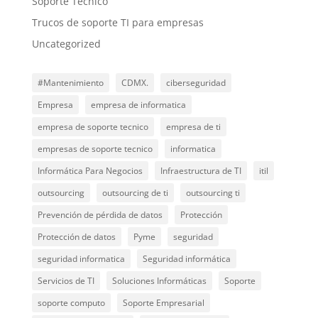
Soporte Tecnico
Trucos de soporte TI para empresas
Uncategorized
#Mantenimiento
CDMX.
ciberseguridad
Empresa
empresa de informatica
empresa de soporte tecnico
empresa de ti
empresas de soporte tecnico
informatica
Informática Para Negocios
Infraestructura de TI
itil
outsourcing
outsourcing de ti
outsourcing ti
Prevención de pérdida de datos
Protección
Protección de datos
Pyme
seguridad
seguridad informatica
Seguridad informática
Servicios de TI
Soluciones Informáticas
Soporte
soporte computo
Soporte Empresarial