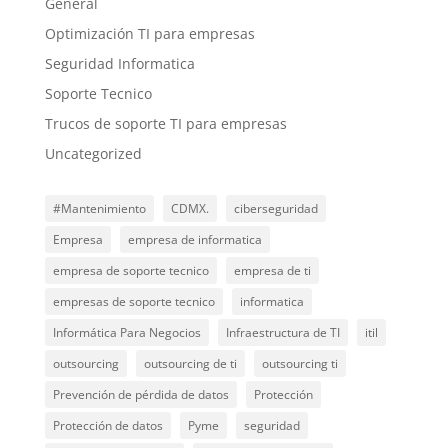
General
Optimización TI para empresas
Seguridad Informatica
Soporte Tecnico
Trucos de soporte TI para empresas
Uncategorized
#Mantenimiento
CDMX.
ciberseguridad
Empresa
empresa de informatica
empresa de soporte tecnico
empresa de ti
empresas de soporte tecnico
informatica
Informática Para Negocios
Infraestructura de TI
itil
outsourcing
outsourcing de ti
outsourcing ti
Prevención de pérdida de datos
Protección
Protección de datos
Pyme
seguridad