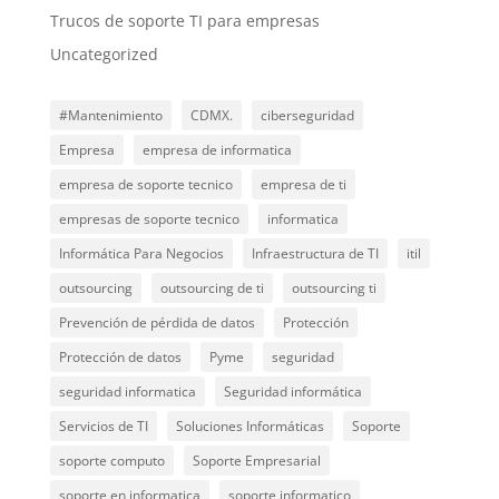
Trucos de soporte TI para empresas
Uncategorized
#Mantenimiento
CDMX.
ciberseguridad
Empresa
empresa de informatica
empresa de soporte tecnico
empresa de ti
empresas de soporte tecnico
informatica
Informática Para Negocios
Infraestructura de TI
itil
outsourcing
outsourcing de ti
outsourcing ti
Prevención de pérdida de datos
Protección
Protección de datos
Pyme
seguridad
seguridad informatica
Seguridad informática
Servicios de TI
Soluciones Informáticas
Soporte
soporte computo
Soporte Empresarial
soporte en informatica
soporte informatico