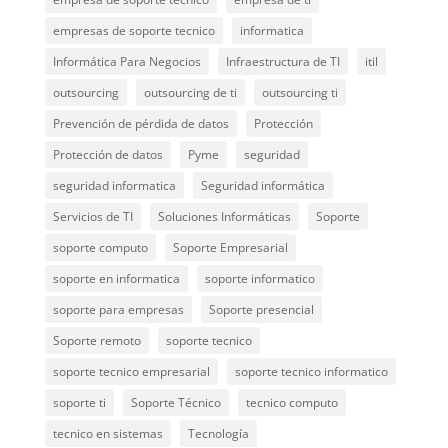
empresas de soporte tecnico
informatica
Informática Para Negocios
Infraestructura de TI
itil
outsourcing
outsourcing de ti
outsourcing ti
Prevención de pérdida de datos
Protección
Protección de datos
Pyme
seguridad
seguridad informatica
Seguridad informática
Servicios de TI
Soluciones Informáticas
Soporte
soporte computo
Soporte Empresarial
soporte en informatica
soporte informatico
soporte para empresas
Soporte presencial
Soporte remoto
soporte tecnico
soporte tecnico empresarial
soporte tecnico informatico
soporte ti
Soporte Técnico
tecnico computo
tecnico en sistemas
Tecnología