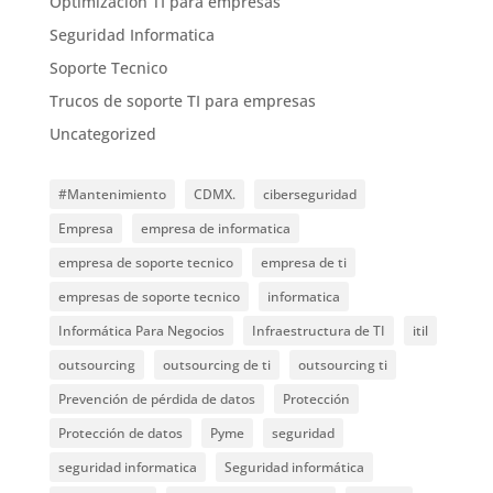
Optimización TI para empresas
Seguridad Informatica
Soporte Tecnico
Trucos de soporte TI para empresas
Uncategorized
#Mantenimiento
CDMX.
ciberseguridad
Empresa
empresa de informatica
empresa de soporte tecnico
empresa de ti
empresas de soporte tecnico
informatica
Informática Para Negocios
Infraestructura de TI
itil
outsourcing
outsourcing de ti
outsourcing ti
Prevención de pérdida de datos
Protección
Protección de datos
Pyme
seguridad
seguridad informatica
Seguridad informática