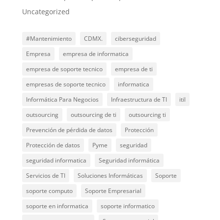
Uncategorized
#Mantenimiento
CDMX.
ciberseguridad
Empresa
empresa de informatica
empresa de soporte tecnico
empresa de ti
empresas de soporte tecnico
informatica
Informática Para Negocios
Infraestructura de TI
itil
outsourcing
outsourcing de ti
outsourcing ti
Prevención de pérdida de datos
Protección
Protección de datos
Pyme
seguridad
seguridad informatica
Seguridad informática
Servicios de TI
Soluciones Informáticas
Soporte
soporte computo
Soporte Empresarial
soporte en informatica
soporte informatico