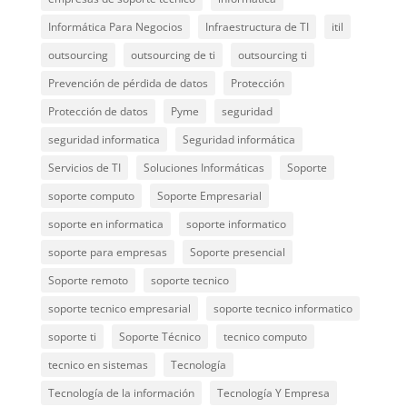
Informática Para Negocios
Infraestructura de TI
itil
outsourcing
outsourcing de ti
outsourcing ti
Prevención de pérdida de datos
Protección
Protección de datos
Pyme
seguridad
seguridad informatica
Seguridad informática
Servicios de TI
Soluciones Informáticas
Soporte
soporte computo
Soporte Empresarial
soporte en informatica
soporte informatico
soporte para empresas
Soporte presencial
Soporte remoto
soporte tecnico
soporte tecnico empresarial
soporte tecnico informatico
soporte ti
Soporte Técnico
tecnico computo
tecnico en sistemas
Tecnología
Tecnología de la información
Tecnología Y Empresa