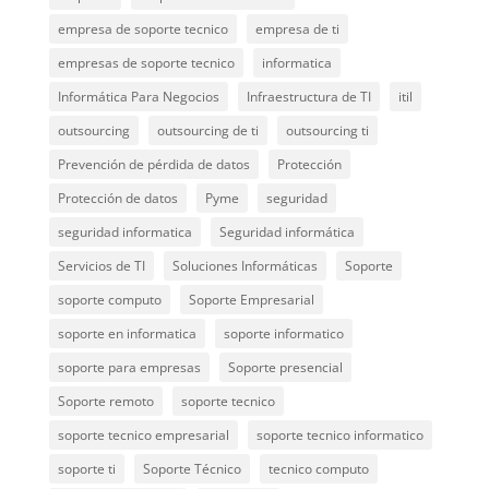
empresa de soporte tecnico
empresa de ti
empresas de soporte tecnico
informatica
Informática Para Negocios
Infraestructura de TI
itil
outsourcing
outsourcing de ti
outsourcing ti
Prevención de pérdida de datos
Protección
Protección de datos
Pyme
seguridad
seguridad informatica
Seguridad informática
Servicios de TI
Soluciones Informáticas
Soporte
soporte computo
Soporte Empresarial
soporte en informatica
soporte informatico
soporte para empresas
Soporte presencial
Soporte remoto
soporte tecnico
soporte tecnico empresarial
soporte tecnico informatico
soporte ti
Soporte Técnico
tecnico computo